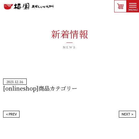
梅園/河豚最中・うに・からし明太子の製造
梅園/河豚最中・うに・からし明太子の製造販売/美味しいな北九州
新着情報
NEWS
2021.12.16
[onlineshop]商品カテゴリー
< PREV
NEXT >